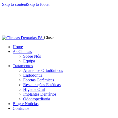
Skip to content
Skip to footer
Close
Home
As Clínicas
Sobre Nós
Equipa
Tratamentos
Aparelhos Ortodônticos
Endodontia
Facetas Cerâmicas
Restaurações Estéticas
Higiene Oral
Implantes Dentários
Odontopediatria
Blog e Notícias
Contactos