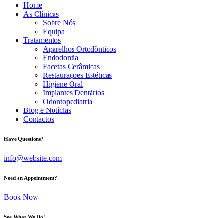
Home
As Clínicas
Sobre Nós
Equipa
Tratamentos
Aparelhos Ortodônticos
Endodontia
Facetas Cerâmicas
Restaurações Estéticas
Higiene Oral
Implantes Dentários
Odontopediatria
Blog e Notícias
Contactos
Have Questions?
info@website.com
Need an Appointment?
Book Now
See What We Do!