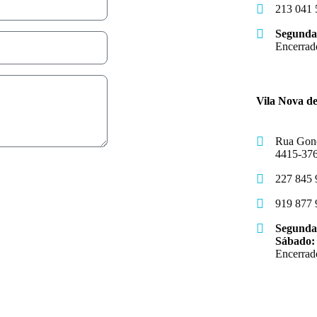
213 041 
Segunda
Encerrad
Vila Nova d
Rua Gonç
4415-376
227 845 
919 877 
Segunda
Sábado
Encerrad