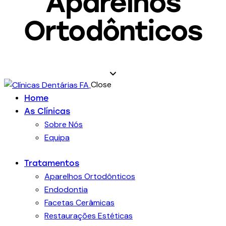
Aparelhos
Ortodônticos
Close
Home
As Clínicas
Sobre Nós
Equipa
Tratamentos
Aparelhos Ortodônticos
Endodontia
Facetas Cerâmicas
Restaurações Estéticas